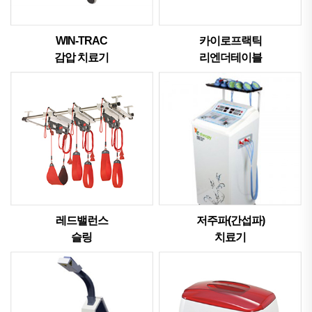
WIN-TRAC
카이로프랙틱
감압 치료기
리엔더테이블
레드밸런스
저주파(간섭파)
슬링
치료기